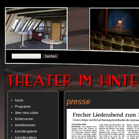
presse
home
Programm
über nina zober
förderverein
eintrittskarten
künstlergalerie
künstlervideos